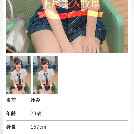
名前
ゆみ
年齢
23歳
身長
157cm